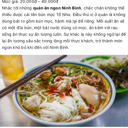
Mức giá: 20.000đ – 40.000đ
Nhắc tới những
quán ăn ngon Ninh Bình
, chắc chắn không thể
thiếu được cái tên bún mọc Tố Như. Điều thú vị ở quán là không
dùng bát to gồm bún mọc, hành mà lại để riêng. Mỗi suất ăn sẽ
có một đĩa bún, một bát nước dùng có mọc. ăn kèm với rau
sống ăn thực sự ấn tượng luôn. Sự khác lạ này không ngờ lại để
lại ấn tượng sâu sắc trong lòng mỗi thực khách, trở thành món
ngon khó bỏ khi đến với Ninh Bình.