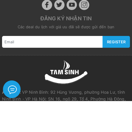
ĐĂNG KÝ NHẬN TIN
Các deal du lịch với giá ưu đãi sẽ được gửi đến bạn
REGISTER
Address:
VP Ninh Bình: 92 Hùng Vương, phường Hoa Lư, tỉnh
Ninh Bình - VP Hà Nội: SN 16, ngõ 29, Tổ 4, Phường Hà Đông,
TP Hà Nội - VP Sài Gòn: 77A Trần Quang Diệu, Phường Bàn Cờ,
TP Hồ Chí Minh
Email:
tamsinhcompany@gmail.com
Phone/Zalo:
0913390567