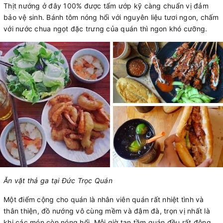
Thịt nướng ở đây 100% được tẩm ướp kỹ càng chuẩn vị đảm
bảo vệ sinh. Bánh tôm nóng hổi với nguyên liệu tươi ngon, chấm
với nước chua ngọt đặc trưng của quán thì ngon khó cưỡng.
Ăn vặt thả ga tại Đức Trọc Quán
Một điểm cộng cho quán là nhân viên quán rất nhiệt tình và
thân thiện, đồ nướng vô cùng mềm và đậm đà, trọn vị nhất là
khi các món còn nóng hổi. Mỗi giờ tan tầm quán đều rất đông