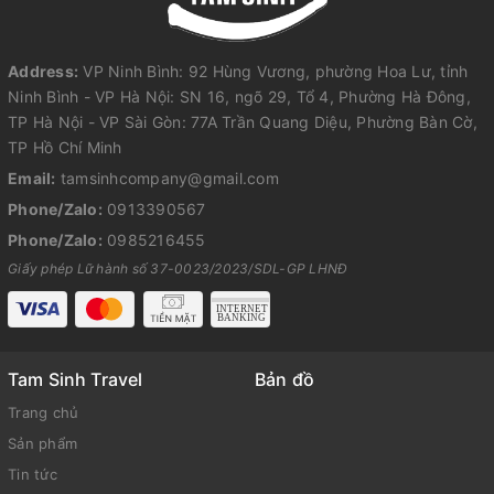
Address:
VP Ninh Bình: 92 Hùng Vương, phường Hoa Lư, tỉnh
Ninh Bình - VP Hà Nội: SN 16, ngõ 29, Tổ 4, Phường Hà Đông,
TP Hà Nội - VP Sài Gòn: 77A Trần Quang Diệu, Phường Bàn Cờ,
TP Hồ Chí Minh
Email:
tamsinhcompany@gmail.com
Phone/Zalo:
0913390567
Phone/Zalo:
0985216455
Giấy phép Lữ hành số 37-0023/2023/SDL-GP LHNĐ
Tam Sinh Travel
Bản đồ
Trang chủ
Sản phẩm
Tin tức