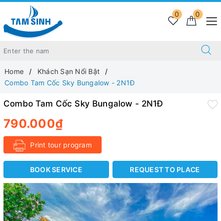
0
0
Home
Khách Sạn Nổi Bật
Combo Tam Cốc Sky Bungalow - 2N1Đ
Combo Tam Cốc Sky Bungalow - 2N1Đ
790.000₫
Print tour program
BOOK SERVICE
REQUEST TO PLACE