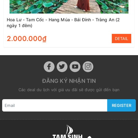
Hoa Lư - Tam Cốc - Hang Múa - Bái Đính - Tràng An (2
ngày 1 đêm)
2.000.000₫
DETAIL
ĐĂNG KÝ NHẬN TIN
Các deal du lịch với giá ưu đãi sẽ được gửi đến bạn
REGISTER