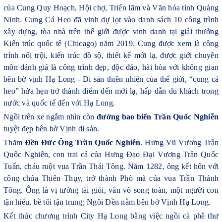
của Cung Quy Hoạch, Hội chợ, Triển lãm và Văn hóa tỉnh Quảng
Ninh.
Cung Cá Heo đã vinh dự lọt vào danh sách 10 công trình
xây dựng, tòa nhà trên thế giới được vinh danh tại giải thưởng
Kiến trúc quốc tế (Chicago) năm 2019. Cung được xem là công
trình nổi trội, kiến trúc đồ sộ, thiết kế mới lạ, được giới chuyên
môn đánh giá là công trình đẹp, độc đáo, hài hòa với không gian
bên bờ vịnh Hạ Long - Di sản thiên nhiên của thế giới, “cung cá
heo” hứa hẹn trở thành điểm đến mới lạ, hấp dẫn du khách trong
nước và quốc tế đến với Hạ Long.
Ngồi trên xe ngắm nhìn còn
đường bao biển Trần Quốc Nghiễn
tuyệt đẹp bên bờ Vịnh di sản.
Thăm
Đền Đức Ông Trần Quốc Nghiễn
. Hưng Vũ Vương Trần
Quốc Nghiễn, con trai cả của Hưng Đạo Đại Vương Trần Quốc
Tuấn, cháu ruột vua Trần Thái Tông. Năm 1282, ông kết hôn với
công chúa Thiên Thụy, trở thành Phò mã của vua Trần Thánh
Tông. Ông là vị tướng tài giỏi, văn võ song toàn, một người con
tận hiếu, bề tôi tận trung; Ngôi Đền nằm bên bờ Vịnh Hạ Long.
Kết thúc chương trình City Hạ Long bằng việc ngồi cà phê thư