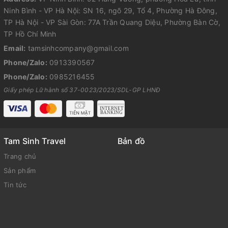
Ninh Bình - VP Hà Nội: SN 16, ngõ 29, Tổ 4, Phường Hà Đông,
TP Hà Nội - VP Sài Gòn: 77A Trần Quang Diệu, Phường Bàn Cờ,
TP Hồ Chí Minh
Email:
tamsinhcompany@gmail.com
Phone/Zalo:
0913390567
Phone/Zalo:
0985216455
Giấy phép Lữ hành số 37-0023/2023/SDL-GP LHNĐ
Tam Sinh Travel
Bản đồ
Trang chủ
Sản phẩm
Tin tức