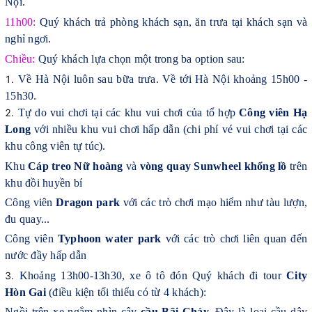
Nội.
11h00:
Quý khách trả phòng khách sạn, ăn trưa tại khách sạn và
nghỉ ngơi.
Chiều:
Quý khách lựa chọn một trong ba option sau:
Về Hà Nội luôn sau bữa trưa. Về tới Hà Nội khoảng 15h00 -
15h30.
Tự do vui chơi tại các khu vui chơi của tổ hợp
Công viên Hạ
Long
với nhiều khu vui chơi hấp dẫn (chi phí vé vui chơi tại các
khu công viên tự túc).
Khu
Cáp treo Nữ hoàng
và
vòng quay Sunwheel khổng lồ
trên
khu đồi huyền bí
Công viên
Dragon park
với các trò chơi mạo hiểm như tàu lượn,
đu quay...
Công viên
Typhoon water park
với các trò chơi liên quan đến
nước đầy hấp dẫn
Khoảng 13h00-13h30, xe ô tô đón Quý khách đi tour
City
Hòn Gai
(điều kiện tối thiểu có từ 4 khách):
Ngồi trên xe ngắm nhìn cây
cầu Bãi Cháy.
Đây là loại cầu dây