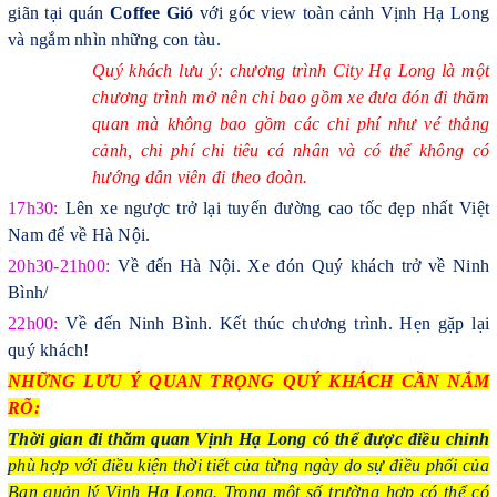
giãn tại quán
Coffee Gió
với góc view toàn cảnh Vịnh Hạ Long
và ngắm nhìn những con tàu.
Quý khách lưu ý: chương trình City Hạ Long là một
chương trình mở nên chỉ bao gồm xe đưa đón đi thăm
quan mà không bao gồm các chi phí như vé thắng
cảnh, chi phí chi tiêu cá nhân và có thể không có
hướng dẫn viên đi theo đoàn.
17h30:
Lên xe ngược trở lại tuyến đường cao tốc đẹp nhất Việt
Nam để về Hà Nội.
20h30-21h00:
Về đến Hà Nội.
Xe đón Quý khách trở về Ninh
Bình/
22h00:
Về đến Ninh Bình.
Kết thúc chương trình.
Hẹn gặp lại
quý khách!
NHỮNG LƯU Ý QUAN TRỌNG QUÝ KHÁCH CẦN NẮM
RÕ:
Thời gian đi thăm quan Vịnh Hạ Long có thể được điều chỉnh
phù hợp với điều kiện thời tiết của từng ngày do sự điều phối của
Ban quản lý Vịnh Hạ Long. Trong một số trường hợp có thể có