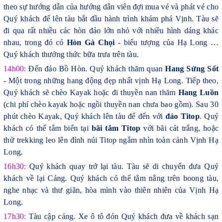
theo sự hướng dẫn của hướng dẫn viên đợi mua vé và phát vé cho
Quý khách để lên tàu bắt đầu hành trình khám phá Vịnh. Tàu sẽ
đi qua rất nhiều các hòn đảo lớn nhỏ với nhiều hình dáng khác
nhau, trong đó có
Hòn Gà Chọi
- biểu tượng của Hạ Long …
Quý khách thưởng thức bữa trưa trên tàu.
14h00:
Đến đảo Bồ Hòn. Quý khách thăm quan
Hang Sửng Sốt
- Một trong những hang động đẹp nhất vịnh Hạ Long. Tiếp theo,
Quý khách sẽ chèo Kayak hoặc đi thuyền nan thăm
Hang Luồn
(chi phí chèo kayak hoặc ngồi thuyền nan chưa bao gồm). Sau 30
phút chèo Kayak, Quý khách lên tàu để đến với
đảo Titop
. Quý
khách có thể tắm biển tại
bãi tắm Titop
với bãi cát trắng, hoặc
thử trekking leo lên đỉnh núi Titop ngắm nhìn toàn cảnh Vịnh Hạ
Long.
16h30:
Quý khách quay trở lại tàu. Tàu sẽ di chuyển đưa Quý
khách về lại Cảng. Quý khách có thể tắm nắng trên boong tàu,
nghe nhạc và thư giãn, hòa mình vào thiên nhiên của Vịnh Hạ
Long.
17h30:
Tàu cập cảng. X
e ô tô đón Quý khách đưa về khách sạn