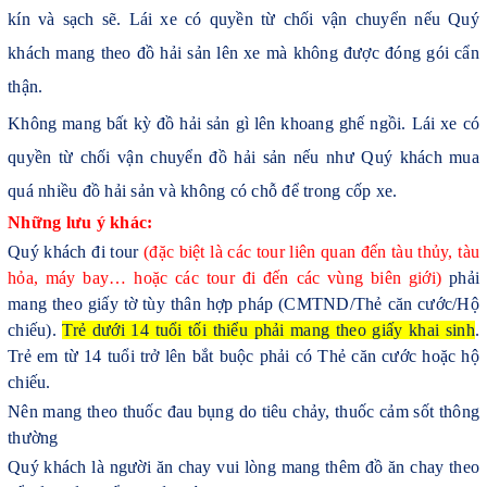
kín và sạch sẽ. Lái xe có quyền từ chối vận chuyển nếu Quý
khách mang theo đồ hải sản lên xe mà không được đóng gói cẩn
thận.
Không mang bất kỳ đồ hải sản gì lên khoang ghế ngồi. Lái xe có
quyền từ chối vận chuyển đồ hải sản nếu như Quý khách mua
quá nhiều đồ hải sản và không có chỗ để trong cốp xe.
Những lưu ý khác:
Quý khách đi tour
(đặc biệt là các tour liên quan đến tàu thủy, tàu
hỏa, máy bay… hoặc các tour đi đến các vùng biên giới)
phải
mang theo giấy tờ tùy thân hợp pháp (CMTND/Thẻ căn cước/Hộ
chiếu).
Trẻ dưới 14 tuổi tối thiểu phải mang theo giấy khai sinh
.
Trẻ em từ 14 tuổi trở lên bắt buộc phải có Thẻ căn cước hoặc hộ
chiếu.
Nên mang theo thuốc đau bụng do tiêu chảy, thuốc cảm sốt thông
thường
Quý khách là người ăn chay vui lòng mang thêm đồ ăn chay theo