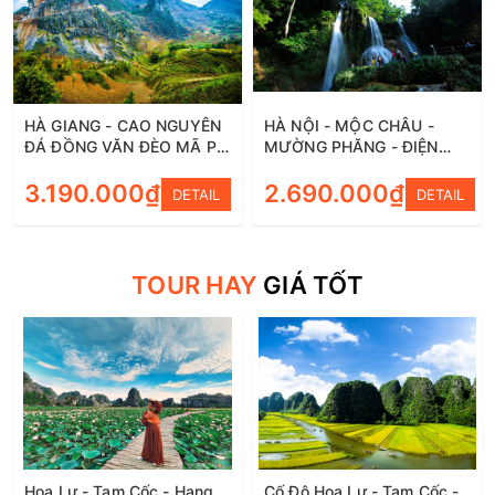
HÀ GIANG - CAO NGUYÊN
HÀ NỘI - MỘC CHÂU -
ĐÁ ĐỒNG VĂN ĐÈO MÃ PÌ
MƯỜNG PHĂNG - ĐIỆN
PÈNG - CỘT CỜ LŨNG CÚ -
BIÊN - HÀ NỘI 3 NGÀY 2
BẢN LÔ LÔ CHẢI 3 NGÀY 2
3.190.000₫
ĐÊM
2.690.000₫
DETAIL
DETAIL
ĐÊM
TOUR HAY
GIÁ TỐT
Hoa Lư - Tam Cốc - Hang
Cố Đô Hoa Lư - Tam Cốc -