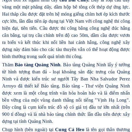
văng một mặt phẳng dây, dầm hộp bê tông cốt thép dự ứng lực.
Hai tháp cầu được đặt trên hệ móng giếng chìm hơi ép kích thước
cực lớn, lần đầu tiên áp dụng tại Việt Nam với công nghệ thi công
hiện đại, tiên tiến. Cầu được thi công bằng công nghệ đúc hẫng
cân bằng, tại trụ cầu chính trên độ cao 50m, dầm cầu được vươn
ra biển và kết thúc khi nối liền hai cánh hẫng, công nghệ xây
dựng này đảm bảo cho các tàu thuyền vẫn có thể hoạt động được
bình thường trong suốt quá trình thi công.
Thăm
Bảo tàng Quảng Ninh
. Bảo tàng Quảng Ninh lấy ý tưởng
từ hình tượng than đá - loại khoáng sản đặc trưng của Quảng
Ninh và được kiến trúc sư người Tây Ban Nha Salvador Perez
Arroyo đã thiết kế Bảo tàng. Bảo tàng - Thư viện Quảng Ninh
được xem là một công trình văn hóa hoàn hảo và là điểm nhấn
bền vững của một vùng danh thắng nổi tiếng "Vịnh Hạ Long".
Đây cũng là cụm kiến trúc đồ sộ có giá trị đầu tư lớn nhất (trên
900 tỉ đồng) và là nhà bảo tàng chính thức lần đầu tiên được xây
dựng tại tỉnh Quảng Ninh.
Chụp hình (bên ngoài) tại
Cung Cá Heo
là tên gọi thân thương