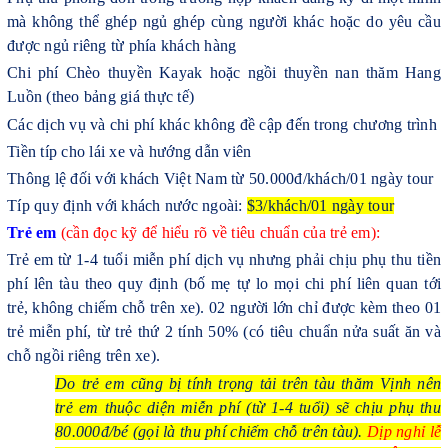
mà không thể ghép ngủ ghép cùng người khác hoặc do yêu cầu
được ngủ riêng từ phía khách hàng
Chi phí Chèo thuyền Kayak hoặc ngồi thuyền nan thăm Hang
Luồn (theo bảng giá thực tế)
Các dịch vụ và chi phí khác không đề cập đến trong chương trình
Tiền típ cho lái xe và hướng dẫn viên
Thông lệ đối với khách Việt Nam từ 50.000đ/khách/01 ngày tour
Típ quy định với khách nước ngoài:
$3/khách/01 ngày tour
Trẻ em
(cần đọc kỹ để hiểu rõ về tiêu chuẩn của trẻ em):
Trẻ em từ 1-4 tuổi miễn phí dịch vụ nhưng phải chịu phụ thu tiền
phí lên tàu theo quy định (bố mẹ tự lo mọi chi phí liên quan tới
trẻ, không chiếm chỗ trên xe). 02 người lớn chỉ được kèm theo 01
trẻ miễn phí, từ trẻ thứ 2 tính 50% (có tiêu chuẩn nửa suất ăn và
chỗ ngồi riêng trên xe).
Do trẻ em cũng bị tính trọng tải trên tàu thăm Vịnh nên
trẻ em thuộc diện miễn phí (từ 1-4 tuổi) sẽ chịu phụ thu
80.000đ/bé (gọi là thu phí chiếm chỗ trên tàu).
Dịp nghỉ lễ