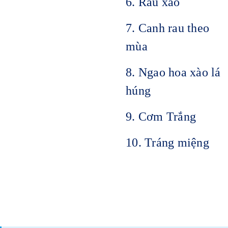
6. Rau xào
7. Canh rau theo
mùa
8. Ngao hoa xào lá
húng
9. Cơm Trắng
10. Tráng miệng