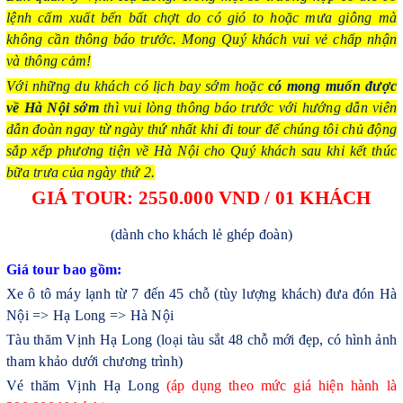
lệnh cấm xuất bến bất chợt do có gió to hoặc mưa giông mà
không cần thông báo trước. Mong Quý khách vui vẻ chấp nhận
và thông cảm!
Với những du khách có lịch bay sớm hoặc
có mong muốn được
về Hà Nội sớm
thì vui lòng thông báo trước với hướng dẫn viên
dẫn đoàn ngay từ ngày thứ nhất khi đi tour để chúng tôi chủ động
sắp xếp phương tiện về Hà Nội cho Quý khách sau khi kết thúc
bữa trưa của ngày thứ 2.
GIÁ TOUR:
2550
.000 VND / 01 KHÁCH
(dành cho khách lẻ ghép đoàn)
Giá tour bao gồm:
Xe ô tô máy lạnh từ 7 đến 45 chỗ (tùy lượng khách) đưa đón Hà
Nội => Hạ Long => Hà Nội
Tàu thăm Vịnh Hạ Long (loại tàu sắt 48 chỗ mới đẹp, có hình ảnh
tham khảo dưới chương trình)
Vé thăm Vịnh Hạ Long
(áp dụng theo mức giá hiện hành là