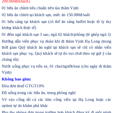
290.000đ/khách)
01 bữa ăn chính tiêu chuẩn trên tàu thăm Vịnh
02 bữa ăn chính tại khách sạn, mức ăn 150.000đ/suất
01 bữa sáng tại khách sạn (có thể ăn sáng buffet hoặc tô ly tùy
lượng khách thực tế)
01 đêm ngủ khách sạn 3 sao, ngủ 02 khách/phòng (lẻ ghép ngủ 3)
Hướng dẫn viên phục vụ đoàn khi đi thăm Vịnh Hạ Long (trong
thời gian Quý khách ăn nghỉ tại khách sạn sẽ chỉ có nhân viên
khách sạn phục vụ, Quý khách sẽ tự do vui chơi theo sự gợi ý của
chúng tôi)
Nước uống phục vụ trên xe, 01 chai/người/tour (cho ngày đi thăm
Vịnh)
Không bao gồm:
Hóa đơn thuế GTGT10%
Đồ uống trong các bữa ăn, trong phòng nghỉ
Vé vào cổng tất cả các khu công viên tại Hạ Long hoặc các
option tự do khám phá khác
Phụ thu phòng đơn trong trường hợp khách đăng ký đi một mình