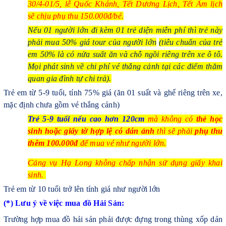
30/4-01/5, lễ Quốc Khánh, Tết Dương Lịch, Tết Âm lịch
sẽ chịu phụ thu 150.000đ/bé.
Nếu 01 người lớn đi kèm 01 trẻ diện miễn phí thì trẻ này
phải mua 50% giá tour của người lớn
(tiêu chuẩn của trẻ
em 50% là có nửa suất ăn và chỗ ngồi riêng trên xe ô tô.
Mọi phát sinh về chi phí vé thắng cảnh tại các điểm thăm
quan gia đình tự chi trả).
Trẻ em từ 5-9 tuổi, tính 75% giá (ăn 01 suất và ghế riêng trên xe,
mặc định chưa gồm vé thắng cảnh)
Trẻ 5-9 tuổi nếu cao hơn 120cm
mà không có
thẻ học
sinh hoặc giấy tờ hợp lệ có dán ảnh
thì sẽ phải
phụ thu
thêm 100.000đ
để mua vé như người lớn.
Cảng vụ Hạ Long không chấp nhận sử dụng giấy khai
sinh.
Trẻ em từ 10 tuổi trở lên tính giá như người lớn
(*) Lưu ý về việc mua đồ Hải Sản:
Trường hợp mua đồ hải sản phải được đựng trong thùng xốp dán