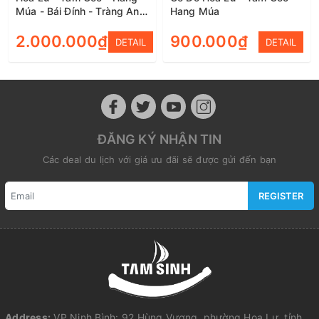
Múa - Bái Đính - Tràng An
Hang Múa
(2 ngày 1 đêm)
2.000.000₫
900.000₫
DETAIL
DETAIL
ĐĂNG KÝ NHẬN TIN
Các deal du lịch với giá ưu đãi sẽ được gửi đến bạn
REGISTER
Address:
VP Ninh Bình: 92 Hùng Vương, phường Hoa Lư, tỉnh