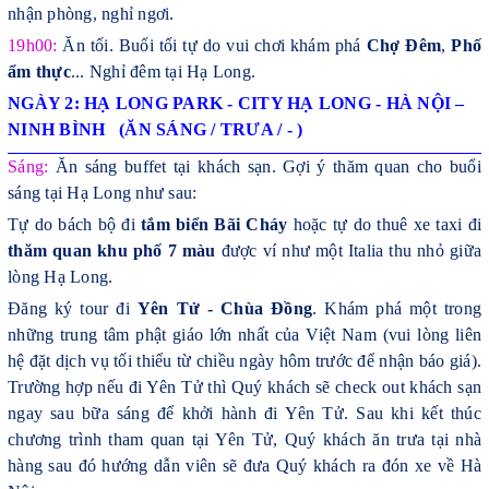
nhận phòng, nghỉ ngơi.
19h00:
Ăn tối.
Buổi tối tự do vui chơi khám phá
Chợ Đêm
,
Phố
ẩm thực
... Nghỉ đêm tại Hạ Long.
NGÀY 2: HẠ LONG PARK - CITY HẠ LONG - HÀ NỘI
–
NINH BÌNH
(ĂN SÁNG / TRƯA / - )
Sáng:
Ăn sáng buffet tại khách sạn. Gợi ý thăm quan cho buổi
sáng tại Hạ Long như sau:
Tự do
bách bộ đi
tắm biển Bãi Cháy
hoặc tự do thuê xe taxi đi
thăm quan khu phố 7 màu
được ví như một Italia thu nhỏ giữa
lòng Hạ Long.
Đăng ký tour đi
Yên Tử - Chùa Đồng
. Khám phá một trong
những trung tâm phật giáo lớn nhất của Việt Nam (vui lòng liên
hệ đặt dịch vụ tối thiểu từ chiều ngày hôm trước để nhận báo giá).
Trường hợp nếu đi Yên Tử thì Quý khách sẽ check out khách sạn
ngay sau bữa sáng để khởi hành đi Yên Tử. Sau khi kết thúc
chương trình tham quan tại Yên Tử, Quý khách ăn trưa tại nhà
hàng sau đó hướng dẫn viên sẽ đưa Quý khách ra đón xe về Hà