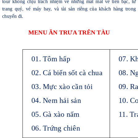
tour không chịu trách nhiệm về những mất mát về tiền bạc, tư
trang quý, vé máy bay, và tài sản riêng của khách hàng trong
chuyến đi.
M
ENU ĂN TRƯA TRÊN TÀU
01. Tôm hấp
07. Kh
02. Cá biển sốt cà chua
08. N
03. Mực xào cần tỏi
09. R
04. Nem hải sản
10. C
05. Gà xào nấm
11. T
06. Trứng chiên