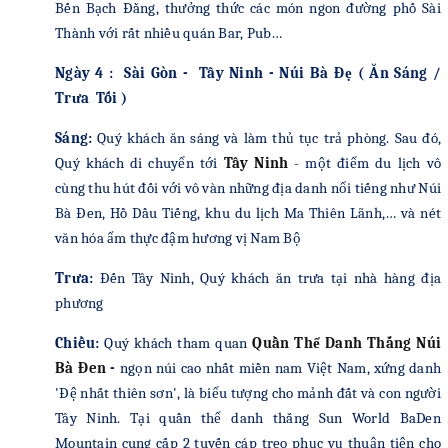
Bến Bạch Đằng, thưởng thức các món ngon đường phố Sài
Thành
với rất nhiều quán Bar, Pub…
Ngày 4 : Sài Gòn - Tây Ninh - Núi Bà Đẹ ( Ăn Sáng /
Trưa Tối )
Sáng:
Quý khách ăn sáng và làm thủ tục trả phòng.
Sau đó
,
Quý khách di chuyển tới
Tây Ninh
-
một điểm du lịch vô
cùng thu hút đối với vô vàn những địa danh nổi tiếng như Núi
Bà Đen, Hồ Dầu Tiếng, khu du lịch Ma Thiên Lãnh,… và nét
văn hóa ẩm thực đậm hương vị Nam Bộ
Trưa:
Đến Tây Ninh, Quý khách ăn trưa tại nhà hàng địa
phương
Chiều:
Quý khách tham quan
Quần Thể Danh Thắng Núi
Bà Đen
-
ngọn núi cao nhất miền nam Việt Nam, xứng danh
'Đệ nhất thiên sơn', là biểu tượng cho mảnh đất và con người
Tây Ninh. Tại quần thể danh thắng Sun World BaDen
Mountain cung cấp 2 tuyến cáp treo phục vụ thuận tiện cho