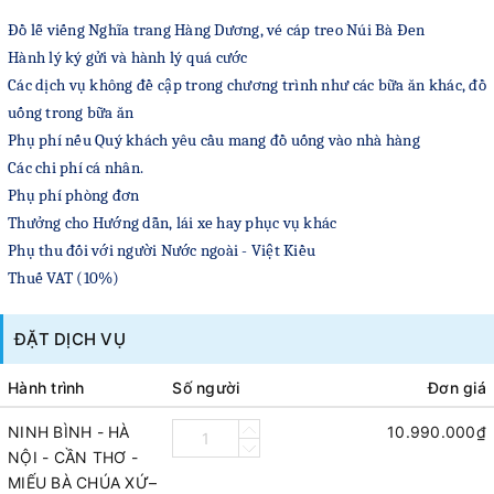
Đồ lễ viếng Nghĩa trang Hàng Dương
, vé cáp treo Núi Bà Đen
Hành lý ký gửi và hành lý quá cước
Các dịch vụ không đề cập trong chương trình như các bữa ăn khác, đồ
uống trong bữa ăn
Phụ phí nếu Quý khách yêu cầu mang đồ uống vào nhà hàng
Các chi phí cá nhân.
Phụ phí phòng đơn
Thưởng cho Hướng dẫn, lái xe hay phục vụ khác
Phụ thu đối với người Nước ngoài - Việt Kiều
Thuế VAT (10%)
ĐẶT DỊCH VỤ
Hành trình
Số người
Đơn giá
NINH BÌNH - HÀ
10.990.000₫
NỘI - CẦN THƠ -
MIẾU BÀ CHÚA XỨ–