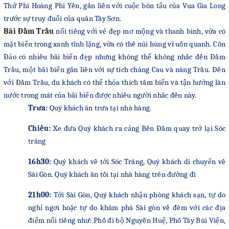
Thứ Phi Hoàng Phi Yến, gắn liền với cuộc bôn tẩu của Vua Gia Long
trước sự truy đuổi của quân Tây Sơn.
Bãi Đầm Trầu
nổi tiếng với vẻ đẹp mơ mộng và thanh bình, vừa có
mặt biển trong xanh tĩnh lặng, vừa có thế núi hùng vĩ uốn quanh.
Côn
Đảo có nhiều bãi biển đẹp nhưng không thể không nhắc đến Đầm
Trầu, một bãi biển gắn liền với sự tích chàng Cau và nàng Trầu. Đến
với Đầm Trầu, du khách có thể thỏa thích tắm biển và tận hưởng làn
nước trong mát của bãi biển được nhiều người nhắc đến này.
Trưa:
Quý khách
ăn trưa tại nhà hàng.
Chiều:
Xe đưa Quý khách
ra cảng Bến Đầm quay trở lại Sóc
trăng
16h30:
Quý khách về tới Sóc Trăng,
Quý khách di chuyển về
Sài Gòn. Quý khách ăn tối tại nhà hàng trên đường đi
21h00:
Tới Sài Gòn, Quý khách
nhận phòng khách sạn,
tự do
nghỉ ngơi hoặc tự do khám phá Sài gòn về đêm với các địa
điểm nổi tiếng như: Phố đi bộ Nguyễn Huệ, Phố Tây Bùi Viện,