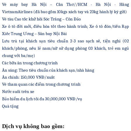
Vé máy bay Hà Nội
– Cần Thơ
//HCM - Hà Nội - Hãng
VietnamAirlines
(đã bao gồm
10
kgs xách tay
và 23kg hành lý ký gửi
)
Vé tàu Cao tốc
khứ hồi
Sóc Trăng – Côn Đảo
Xe ô tô đời mới, điều hòa tốt theo hành trình
;
Xe ô tô đón/tiễn Rạp
Xiếc Trung Ương – Sân bay Nội Bài
Lưu trú tại khách sạn tiêu chuẩn 2-3 sao sạch sẽ, tiện nghi (02
khách/phòng, nếu lẻ nam/nữ sử dụng phòng 03 khách, trẻ em ngủ
chung với ba/mẹ)
Các bữa ăn trong chương trình
Ăn sáng: Theo tiêu chuẩn của khách sạn
/nhà hàng
Ăn chính: 1
5
0,000 VNĐ/xuất
Vé tham quan các điểm trong chương trình
Nước suối trên xe
Bảo hiểm du lịch tối đa 30,000,000 VNĐ/vụ
Quà tặng
Dịch vụ không bao gồm: