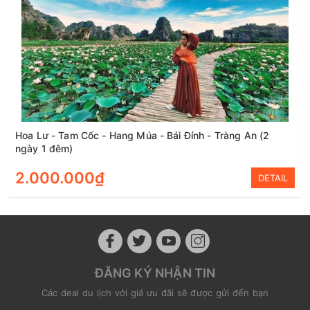
Hoa Lư - Tam Cốc - Hang Múa - Bái Đính - Tràng An (2
ngày 1 đêm)
2.000.000₫
DETAIL
ĐĂNG KÝ NHẬN TIN
Các deal du lịch với giá ưu đãi sẽ được gửi đến bạn