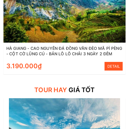
HÀ GIANG - CAO NGUYÊN ĐÁ ĐỒNG VĂN ĐÈO MÃ PÌ PÈNG
- CỘT CỜ LŨNG CÚ - BẢN LÔ LÔ CHẢI 3 NGÀY 2 ĐÊM
3.190.000₫
DETAIL
TOUR HAY
GIÁ TỐT