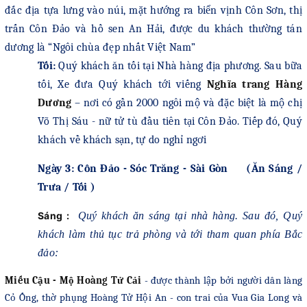
đắc địa tựa lưng vào núi, mặt hướng ra biển vịnh Côn Sơn, thị
trấn Côn Đảo và hồ sen An Hải, được du khách thường tán
dương là “Ngôi chùa đẹp nhất Việt Nam”
Tối:
Quý khách ăn tối tại Nhà hàng địa phương. Sa
u bữa
tối,
Xe đưa Quý khách tới viếng
Nghĩa trang Hàng
Dương
– nơi có gần 2000 ngôi mộ và đặc biệt là mộ chị
Võ Thị Sáu - nữ tử tù đầu tiên tại Côn Đảo. Tiếp đó, Quý
khách về khách sạn
,
tự do nghỉ ngơi
Ngày 3: Côn Đảo - Sóc Trăng - Sài Gòn (Ăn Sáng /
Trưa / Tối )
Sáng :
Quý khách ăn sáng tại nhà hàng. S
au đó
, Quý
khách làm thủ tục trả phòng và tới
tham quan phía Bắc
đảo:
Miếu Cậu - Mộ Hoàng Tử Cải
-
được thành lập bởi người dân làng
Cỏ Ống, thờ phụng Hoàng Tử Hội An
-
con trai của Vua Gia Long và