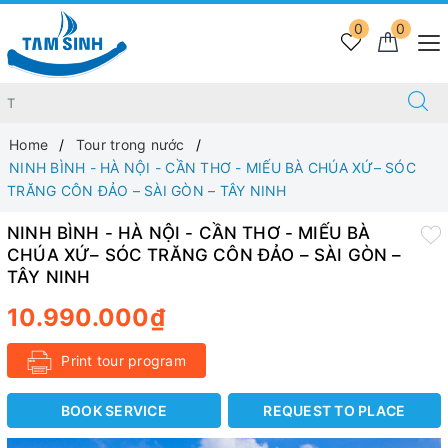
0
0
Home
Tour trong nước
NINH BÌNH - HÀ NỘI - CẦN THƠ - MIẾU BÀ CHÚA XỨ– SÓC
TRĂNG CÔN ĐẢO – SÀI GÒN – TÂY NINH
NINH BÌNH - HÀ NỘI - CẦN THƠ - MIẾU BÀ
CHÚA XỨ– SÓC TRĂNG CÔN ĐẢO – SÀI GÒN –
TÂY NINH
10.990.000₫
Print tour program
BOOK SERVICE
REQUEST TO PLACE