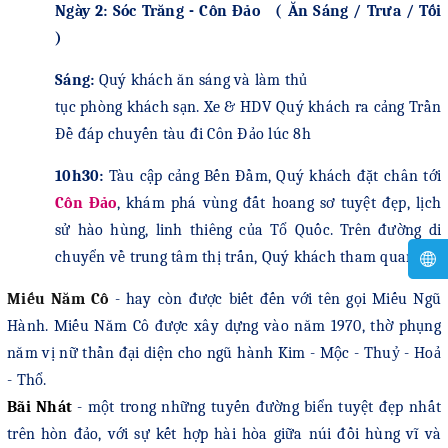
Ngày 2: Sóc Trăng - Côn Đảo ( Ăn Sáng / Trưa / Tối
)
Sáng
:
Quý khách ăn sáng và làm thủ
tục
phòng khách sạn
. Xe & HDV Quý khách
ra cảng Trần
Đề đáp chuyến tàu đi Côn Đảo lúc 8h
10h30:
Tàu
cập cảng Bến Đầm,
Quý khách
đặt chân tới
Côn Đảo
, khám phá vùng đất hoang sơ tuyệt đẹp, lịch
sử hào hùng, linh thiêng của Tổ Quốc. Trên đường di
chuyển về trung tâm thị trấn, Quý khách tham quan
:
Miếu Năm Cô
- hay còn được biết đến với tên gọi Miếu Ngũ
Hành. Miếu Năm Cô được xây dựng vào năm 1970, thờ phụng
năm vị nữ thần đại diện cho ngũ hành Kim - Mộc - Thuỷ - Hoả
- Thổ.
Bãi Nhát
-
một trong những tuyến đường biển tuyệt đẹp nhất
trên hòn đảo, với sự kết hợp hài hòa giữa núi đồi hùng vĩ và