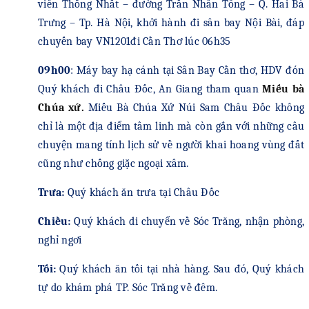
viên Thống Nhất – đường Trần Nhân Tông – Q. Hai Bà
Trưng – Tp. Hà Nội, khởi hành đi sân bay Nội Bài, đáp
chuyến bay VN1201đi Cần Thơ lú
c
06h35
09h00
:
Máy bay
hạ cánh tại Sân Bay Cần thơ, HDV đón
Quý khách đi Châu Đốc, An Giang tham quan
Miếu bà
Chúa xứ
.
Miếu Bà Chúa Xứ Núi Sam Châu Đốc không
chỉ là một địa điểm tâm linh mà còn gắn với những câu
chuyện mang tính lịch sử về người khai hoang vùng đất
cũng như chống giặc ngoại xâm.
Trưa:
Quý khách
ăn trưa
tại Châu Đốc
Chiều
:
Quý khách
di chuyển về Sóc Trăng, nhận phòng,
nghỉ ngơi
Tối
:
Quý khách
ăn tối tại
nhà hàng. Sau đó, Quý khách
tự do khám phá TP. Sóc Trăng về đêm
.