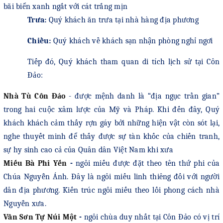
bãi biển xanh ngắt với cát trắng mịn
Trưa:
Q
uý khách
ăn trưa tạ
i nhà hàng
địa phương
Chiều:
Quý khách về khách sạn nhận phòng nghỉ ngơi
Tiếp đó, Quý khách tham quan di tích lịch sử tại Côn
Đảo:
Nhà Tù Côn Đảo
- được
mệnh danh là “địa ngục trần gian”
trong hai cuộc xâm lược của Mỹ và Pháp. Khi đến đây,
Quý
khách
khách cảm thấy r
ợn
gáy
b
ởi
những hiện vật còn sót lại
,
nghe thuyết minh để thấy được sự tàn khốc của chiến tranh,
sự hy sinh cao cả của Quân dân Việt Nam khi xưa
Miếu Bà Phi Yế
n
-
ngôi miếu được đặt theo tên thứ phi của
Chúa Nguyễn Ánh. Đây là ngôi miếu linh thiêng đối với người
dân địa phương. Kiến trúc ngôi miếu theo lối phong cách nhà
Nguyễn xưa.
Vân Sơn Tự Núi Một
-
ngôi chùa duy nhất tại Côn Đảo có vị trí