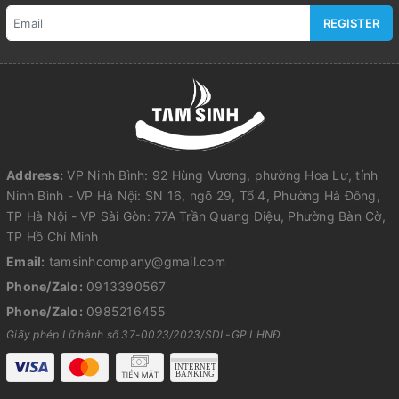
REGISTER
Address:
VP Ninh Bình: 92 Hùng Vương, phường Hoa Lư, tỉnh
Ninh Bình - VP Hà Nội: SN 16, ngõ 29, Tổ 4, Phường Hà Đông,
TP Hà Nội - VP Sài Gòn: 77A Trần Quang Diệu, Phường Bàn Cờ,
TP Hồ Chí Minh
Email:
tamsinhcompany@gmail.com
Phone/Zalo:
0913390567
Phone/Zalo:
0985216455
Giấy phép Lữ hành số 37-0023/2023/SDL-GP LHNĐ