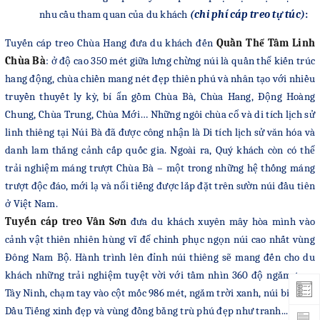
nhu cầu tham quan của du khách
(chi phí cáp treo tự túc)
:
Tuyến cáp treo Chùa Hang đưa du khách đến
Quần Thể Tâm Linh
Chùa Bà
: ở độ cao 350 mét giữa lưng chừng núi là quần thể kiến trúc
hang động, chùa chiền mang nét đẹp thiên phú và nhân tạo với nhiều
truyền thuyết ly kỳ, bí ẩn gồm Chùa Bà, Chùa Hang, Động Hoàng
Chung, Chùa Trung, Chùa Mới… Những ngôi chùa cổ và di tích lịch sử
linh thiêng tại Núi Bà đã được công nhận là Di tích lịch sử văn hóa và
danh lam thắng cảnh cấp quốc gia. Ngoài ra, Quý khách còn có thể
trải nghiệm máng trượt Chùa Bà – một trong những hệ thống máng
trượt độc đáo, mới lạ và nổi tiếng được lắp đặt trên sườn núi đầu tiên
ở Việt Nam.
Tuyến cáp treo Vân Sơn
đưa du khách xuyên mây hòa mình vào
cảnh vật thiên nhiên hùng vĩ để chinh phục ngọn núi cao nhất vùng
Đông Nam Bộ. Hành trình lên đỉnh núi thiêng sẽ mang đến cho du
khách những trải nghiệm tuyệt vời với tầm nhìn 360 độ ngắm trọn
Tây Ninh, chạm tay vào cột mốc 986 mét, ngắm trời xanh, núi biếc, hồ
Dầu Tiếng xinh đẹp và vùng đồng bằng trù phú đẹp như tranh...