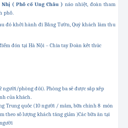
Nhị ( Phố cổ Ung Châu )
náo nhiệt, đoàn tham
h phố.
sau đó khởi hành đi Bằng Tườn, Quý khách làm thu
iểm đón tại Hà Nội – Chia tay Đoàn kết thúc
2 người/phòng đôi). Phòng ba sẽ được sắp xếp
ính của khách.
àng Trung quốc (10 người / mâm, bữa chính 8 món
m theo số lượng khách tăng giảm )Các bữa ăn tại
/người