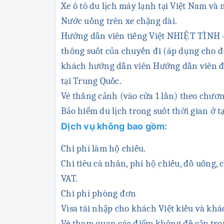
Xe ô tô du lịch máy lạnh tại Việt Nam và 
Nước uống trên xe chặng dài.
Hướng dẫn viên tiếng Việt NHIỆT TÌNH
thông suốt của chuyến đi (áp dụng cho đo
khách hướng dẫn viên Hướng dẫn viên đó
tại Trung Quốc.
Vé thắng cảnh (vào cửa 1 lần) theo chươ
Bảo hiểm du lịch trong suốt thời gian ở t
Dịch vụ không bao gồm:
Chi phí làm hộ chiếu.
Chi tiêu cá nhân, phí hộ chiếu, đồ uống, c
VAT.
Chi phí phòng đơn
Visa tái nhập cho khách Việt kiều và khá
Vé tham quan các điểm không đề cập tro