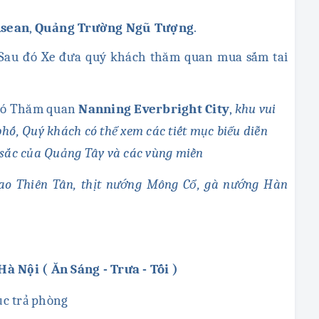
Asean
,
Quảng Trường Ngũ Tượng
.
 Sau đó Xe đưa quý khách thăm quan mua sắm tai
 đó Thăm quan
Nanning Everbright City
,
khu vui
hố, Quý khách có thể xem các tiết mục biểu diễn
 sắc của Quảng Tây và các vùng miền
ao Thiên Tân, thịt nướng Mông Cổ, gà nướng Hàn
à Nội ( Ăn Sáng - Trưa - Tối )
ục trả phòng