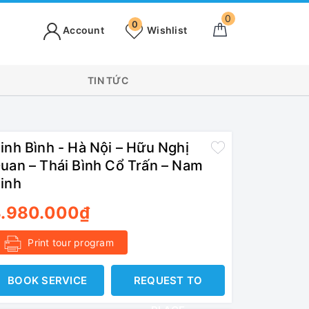
0
0
Account
Wishlist
TIN TỨC
inh Bình - Hà Nội – Hữu Nghị
uan – Thái Bình Cổ Trấn – Nam
inh
3.980.000₫
Print tour program
BOOK SERVICE
REQUEST TO