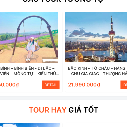
BÌNH – BÌNH BIÊN - DI LẶC –
BẮC KINH – TÔ CHÂU - HÀNG
 VIỄN – MÔNG TỰ - KIẾN THỦY
– CHU GIA GIÁC - THƯỢNG HẢ
H BÌNH
50.000₫
21.990.000₫
DETAIL
D
TOUR HAY
GIÁ TỐT