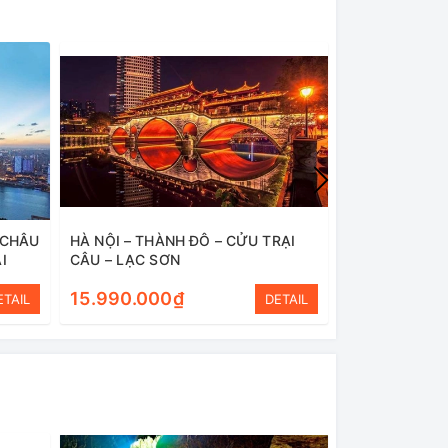
 CHÂU
HÀ NỘI – THÀNH ĐÔ – CỬU TRẠI
HÀ NỘI – THÀ
I
CÂU – LẠC SƠN
CÂU – LẠC S
15.990.000₫
15.990.00
ETAIL
DETAIL