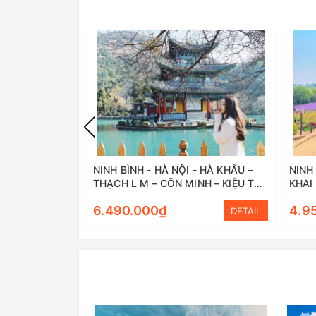
NINH BÌNH - HÀ NỘI - HÀ KHẨU –
NINH 
THẠCH L M – CÔN MINH – KIỆU TỬ
KHAI
SƠN – KIẾN THUỶ - MÔNG TỰ -
- NIN
6.490.000₫
4.9
NINH BÌNH
DETAIL