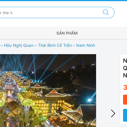
SẢN PHẨM
i – Hữu Nghị Quan – Thái Bình Cổ Trấn – Nam Ninh
N
Q
N