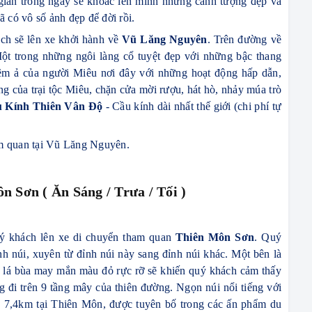
ian trong ngày sẽ khoác lên mình những cảnh tượng đẹp và
 có vô số ảnh đẹp để đời rồi.
ách sẽ lên xe khởi hành về
Vũ Lăng Nguyên
. Trên đường về
Một trong những ngôi làng cổ tuyệt đẹp với những bậc thang
êm ả của người Miêu nơi đây với những hoạt động hấp dẫn,
ng của trại tộc Miêu, chặn cửa mời rượu, hát hò, nhảy múa trò
 Kính Thiên Vân Độ
- Cầu kính dài nhất thế giới (chi phí tự
 quan tại
Vũ
Lăng
Nguyên
.
n Sơn ( Ăn Sáng / Trưa / Tối )
uý khách lên xe di chuyển tham quan
Thiên Môn Sơn
. Quý
h núi, xuyên từ đỉnh núi này sang đỉnh núi khác. Một bên là
g lá bùa may mắn màu đỏ rực rỡ sẽ khiến quý khách cảm thấy
g đi trên 9 tầng mây của thiên đường. Ngọn núi nổi tiếng với
ơn 7,4km tại Thiên Môn, được tuyên bố trong các ấn phẩm du