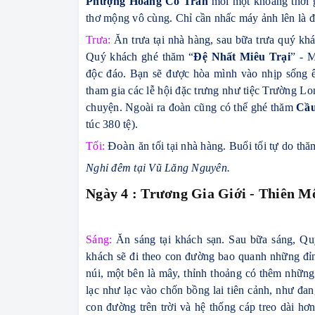
Phượng Hoàng Cổ Trấn
mỗi một khoảng thời g
thơ mộng vô cùng. Chỉ cần nhấc máy ảnh lên là đã
Trưa:
Ăn trưa tại nhà hàng, sau bữa trưa quý kh
Quý khách ghé thăm “
Đệ Nhất Miêu Trại
” - 
độc đáo. Bạn sẽ được hòa mình vào nhịp sống 
tham gia các lễ hội đặc trưng như tiệc Trường Lo
chuyện. Ngoài ra đoàn cũng có thể ghé thăm
Cầu
túc 380 tệ).
Đoàn
Tối:
ăn tối tại nhà hàng
.
Buổi tối tự do
thăm
Nghỉ đêm tại Vũ Lăng Nguyên.
Ngày 4 : Trương Gia Giới - Thiên Mô
Sáng:
Ăn sáng tại khách sạn. Sau bữa sáng, Q
khách sẽ đi theo con đường bao quanh những đỉn
núi, một bên là mây, thỉnh thoảng có thêm nhữn
lạc như lạc vào chốn bồng lai tiên cảnh, như đan
con đường trên trời và hệ thống cáp treo dài h