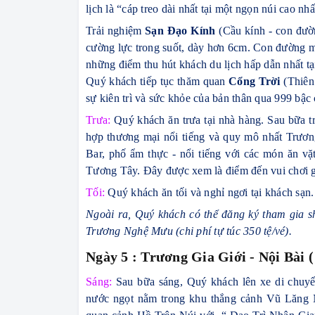
lịch là “cáp treo dài nhất tại một ngọn núi cao nh
Trải nghiệm
Sạn Đạo Kính
(Cầu kính - con đườ
cường lực trong suốt, dày hơn 6cm. Con đường m
những điểm thu hút khách du lịch hấp dẫn nhất tạ
Quý khách tiếp tục thăm quan
Cổng Trời
(Thiên 
sự kiên trì và sức khỏe của bản thân qua 999 bậc c
Trưa:
Quý khách ăn trưa tại nhà hàng. Sau bữa 
hợp thương mại nổi tiếng và quy mô nhất Trươn
Bar, phố ẩm thực - nổi tiếng với các món ăn 
Tương Tây. Đây được xem là điểm đến vui chơi giả
Tối:
Quý khách ăn tối và nghỉ ngơi tại khách sạn.
Ngoài ra, Quý khách có thể đăng ký tham gia 
Trương Nghệ Mưu (chi phí tự túc 350 tệ/vé).
Ngày 5 : Trương Gia Giới - Nội Bài 
Sáng:
Sau bữa sáng, Quý khách lên xe di chu
nước ngọt nằm trong khu thắng cảnh Vũ Lăng 