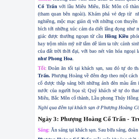
Cổ Trấn
với lầu Miêu Miêu, Bắc Môn cổ thà
(tham quan bên ngoài). Khám phá vẻ đẹp từ nh
nghiêng, mộc mạc giản dị với những con thuyền v
bích tới
những xúc cảm da diết lắng đọng như m
giác được thưởng ngoạn từ cầu
Hồng Kiều
phó
hay trộm nhìn mỹ nữ tắm
dễ làm ta tức cảnh sin
của đất trời thời đại, với bao nét văn hóa ngoại 
như Phong Hoa
.
Tối:
Đoàn ăn tối tại khách sạn, sau đó tự do
Trấn.
Phượng Hoàng về đêm đẹp theo một cách rấ
cổ được thắp sáng bởi những ánh đèn màu ấm 
nước của người họa sĩ; Quý khách sẽ tự do t
Miêu, Bắc Môn cổ thành, Lầu phong Thúy Hồn
Nghỉ qua đêm tại khách sạn ở Phượng Hoàng Cổ
Ngày 3: Phượng Hoàng Cổ Trấn - Trư
Sáng:
Ăn sáng tại khách sạn. Sau bữa sáng, đoàn