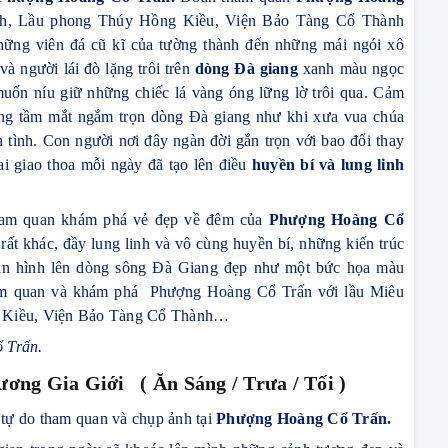
nh, Lầu phong Thúy Hồng Kiều, Viện Bảo Tàng Cổ Thành
ững viên đá cũ kĩ của tường thành đến những mái ngói xô
à người lái đò lặng trôi trên
dòng Đà giang
xanh màu ngọc
uốn níu giữ những chiếc lá vàng óng lững lờ trôi qua.
Cảm
ng tầm mắt ngắm trọn dòng Đà giang như khi xưa vua chúa
h tình
. Con người nơi đây ngàn đời gắn trọn với bao đổi thay
lai giao thoa mỗi ngày đã tạo lên điều
huyền bí và lung linh
 tham quan khám phá vẻ đẹp về đêm của
Phượng Hoàng Cổ
t khác, đầy lung linh và vô cùng huyền bí, những kiến trúc
in hình lên dòng sông Đà Giang đẹp như một bức họa màu
ham quan và khám phá Phượng Hoàng Cổ Trấn với lầu Miêu
g Kiều, Viện Bảo Tàng Cổ Thành…
 Trấn.
ơng Gia Giới ( Ăn Sáng / Trưa / Tối )
 tự do tham quan và chụp ảnh tại
Phượng Hoàng Cổ Trấn.