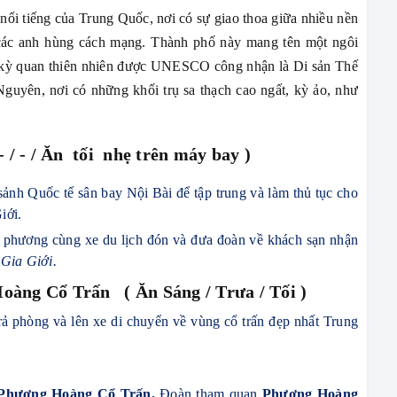
 nổi tiếng của Trung Quốc, nơi có sự giao thoa giữa nhiều nền
à các anh hùng cách mạng. Thành phố này mang tên một ngôi
t kỳ quan thiên nhiên được UNESCO công nhận là Di sản Thế
guyên, nơi có những khối trụ sa thạch cao ngất, kỳ ảo, như
- / - / Ăn tối nhẹ trên máy bay )
ảnh Quốc tế sân bay Nội Bài để tập trung và làm thủ tục cho
iới.
a phương cùng xe du lịch đón và đưa đoàn về khách sạn nhận
Gia Giới.
oàng Cổ Trấn ( Ăn Sáng / Trưa / Tối )
rả phòng và lên xe di chuyển về vùng cổ trấn đẹp nhất Trung
Phượng Hoàng Cổ Trấn.
Đoàn tham quan
Phượng Hoàng