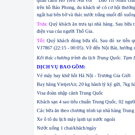
quan cảnh Hồ Trên Núi với “ Dao Trì Nhân Gia
trên hồ Bảo Phong, du khách sẽ có cơ hội thưởn
ngắt hai bên bờ và thác nước trắng muốt đổ xuốn
Trưa:
Quý khách ăn trưa tại nhà hàng. Sau bữa 
điện vua của người Thổ Gia.
Tối:
Quý khách dùng bữa tối. Sau đó xe tiễn q
VJ7867 (22:15 - 00:05). Về đến Nội Bài, hướng d
Kết thúc chương trình du lịch Trung Quốc. Tạm b
DỊCH VỤ BAO GỒM:
Vé máy bay khứ hồi Hà Nội - Trương Gia Giới
Bay hãng VietjetAir, 20 kg hành lý ký gửi, 7kg h
Visa đoàn nhập cảnh Trung Quốc
Khách sạn 4 sao tiêu chuẩn Trung Quốc, 02 ngườ
Các bữa ăn theo chương trình tại nhà hàng Trun
Xe ô tô du lịch máy lạnh tại nước ngoài
Nước uống 1 chai/khách/ngày