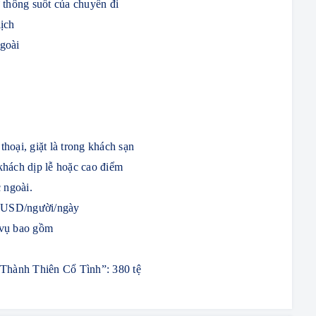
 thông suốt của chuyến đi
lịch
ngoài
thoại, giặt là trong khách sạn
khách dịp lễ hoặc cao điểm
 ngoài.
5 USD/người/ngày
 vụ bao gồm
hành Thiên Cổ Tình”: 380 tệ