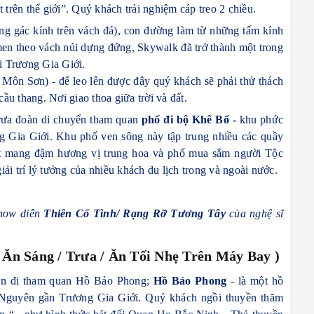
ất trên thế giới”. Quý khách trải nghiệm cáp treo 2 chiều.
ng gác kính trên vách đá), con đường làm từ những tấm kính
en theo vách núi dựng đứng, Skywalk đã trở thành một trong
i Trương Gia Giới.
Môn Sơn) - để leo lên được đây quý khách sẽ phải thử thách
ầu thang. Nơi giao thoa giữa trời và đất.
trưa đoàn di chuyển tham quan
phố đi bộ Khê Bố -
khu phức
g Gia Giới. Khu phố ven sông này tập trung nhiều các quầy
vặt mang đậm hương vị trung hoa và phố mua sắm người Tộc
i trí lý tưởng của nhiều khách du lịch trong và ngoài nước.
show diễn
Thiên Cổ Tình/ Rạng Rỡ Tương Tây
của nghệ sĩ
( Ăn Sáng / Trưa / Ăn Tối Nhẹ Trên Máy Bay )
yển đi tham quan Hồ Bảo Phong;
Hồ Bảo Phong
- là một hồ
Nguyên gần Trương Gia Giới. Quý khách ngồi thuyền thăm