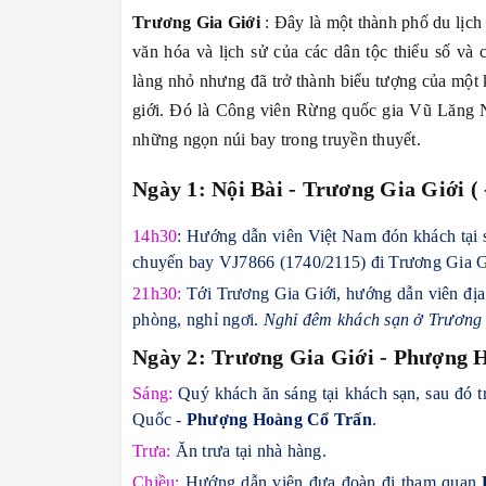
Trương Gia Giới
: Đây là một thành phố du lịch
văn hóa và lịch sử của các dân tộc thiểu số v
làng nhỏ nhưng đã trở thành biểu tượng của mộ
giới. Đó là Công viên Rừng quốc gia Vũ Lăng N
những ngọn núi bay trong
truyền thuyết.
Ngày 1: Nội Bài - Trương Gia Giới ( 
14h30
: Hướng dẫn viên Việt Nam đón khách tại s
chuyến bay VJ7866 (1740/2115) đi Trương Gia G
21h30:
Tới Trương Gia Giới, hướng dẫn viên đị
phòng, nghỉ ngơi.
Nghỉ đêm khách sạn ở Trương 
Ngày 2: Trương
Gia Giới - Phượng H
Sáng:
Quý khách ăn sáng tại khách sạn, sau đó t
Quốc -
Phượng Hoàng Cổ Trấn
.
Trưa:
Ăn trưa tại nhà hàng.
Chiều:
Hướng dẫn viên đưa đoàn đi tham quan