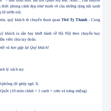
n “ - như hình thức hát đối Quan Họ Bắc Ninh…Thả thuyền
g thức phong cảnh đẹp như tranh vẽ của những rặng núi xanh
g từ sườn núi.
trưa, quý khách di chuyển tham quan
Thổ Ty Thành
- Cung
uý khách ra sân bay khởi hành về Hà Nội theo chuyến bay
ẫn viên chia tay đoàn.
iệt và hẹn gặp lại Quý khách!
ành lý xách tay
i/phòng (lẻ ghép ngủ 3)
g Quốc (10 món chính + 1 canh + cơm và tráng miệng)