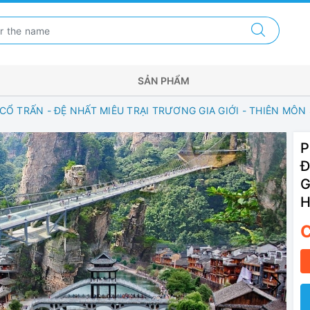
SẢN PHẨM
 TRẤN - ĐỆ NHẤT MIÊU TRẠI TRƯƠNG GIA GIỚI - THIÊN MÔN
P
Đ
G
H
C