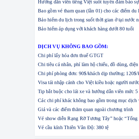
Hướng dẫn viên tiếng Việt suốt tuyến đảm bảo sự
Bao gồm vé tham quan (lần 01) cho các điểm du 
Bảo hiểm du lịch trong suốt thời gian ở tại nước 
Bảo hiểm áp dụng với khách hàng dưới 80 tuổi
DỊCH VỤ KHÔNG BAO GỒM:
Chi phí lấy hóa đơn thuế GTGT
Chi tiêu cá nhân, phí làm hộ chiếu, đồ dùng, điện 
Chi phí phòng đơn: 90$/khách dịp thường; 120$/
Visa tái nhập cảnh cho Việt kiều hoặc người nước
Tip bắt buộc cho lái xe và hướng dẫn viên mức 
Các chi phí khác không bao gồm trong mục dịch
Giá và các điểm thăm quan ngoài chương trình
Vé show diễn Rạng Rỡ Tương Tây” hoặc “Tống T
Vé cầu kính Thiên Vân Độ: 380 tệ