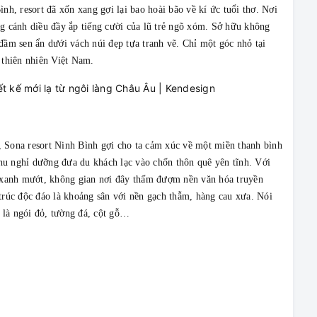
h, resort đã xốn xang gợi lại bao hoài bão về kí ức tuổi thơ. Nơi
g cánh diều đầy ắp tiếng cười của lũ trẻ ngõ xóm. Sở hữu không
đầm sen ẩn dưới vách núi đẹp tựa tranh vẽ. Chỉ một góc nhỏ tại
 thiên nhiên Việt Nam.
 Sona resort Ninh Bình gợi cho ta cảm xúc về một miền thanh bình
u nghỉ dưỡng đưa du khách lạc vào chốn thôn quê yên tĩnh. Với
e xanh mướt, không gian nơi đây thấm đượm nền văn hóa truyền
trúc độc đáo là khoảng sân với nền gạch thẫm, hàng cau xưa. Nói
u là ngói đỏ, tường đá, cột gỗ…