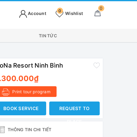
0
0
Account
Wishlist
TIN TỨC
oNa Resort Ninh Bình
1.300.000₫
Print tour program
BOOK SERVICE
REQUEST TO
PLACE
THÔNG TIN CHI TIẾT