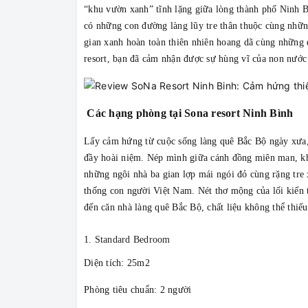
“khu vườn xanh” tĩnh lặng giữa lòng thành phố Ninh Bìn
có những con đường làng lũy tre thân thuộc cùng nhữn
gian xanh hoàn toàn thiên nhiên hoang dã cùng những 
resort, bạn đã cảm nhận được sự hùng vĩ của non nước
Các hạng phòng tại Sona resort Ninh Bình
Lấy cảm hứng từ cuộc sống làng quê Bắc Bộ ngày xưa,
đầy hoài niệm. Nép mình giữa cánh đồng miên man, kh
những ngôi nhà ba gian lợp mái ngói đỏ cùng rặng tr
thống con người Việt Nam. Nét thơ mộng của lối kiến 
đến căn nhà làng quê Bắc Bộ, chất liệu không thể thiế
1. Standard Bedroom
Diện tích: 25m2
Phòng tiêu chuẩn: 2 người